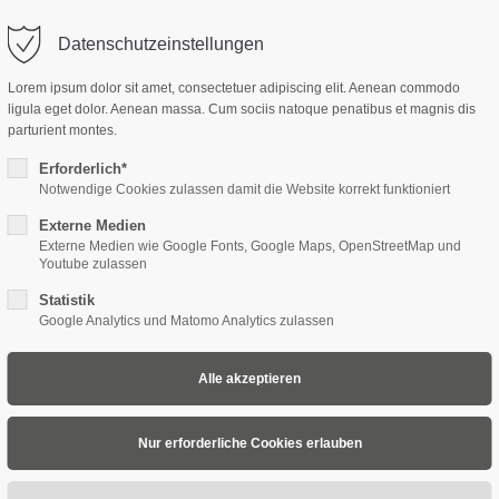
Datenschutzeinstellungen
ort
Get in touch
Lorem ipsum dolor sit amet, consectetuer adipiscing elit. Aenean commodo
ligula eget dolor. Aenean massa. Cum sociis natoque penatibus et magnis dis
sum dolor sit amet:
Cybersteel Inc.
parturient montes.
376-293 City Road, Suite 600
San Francisco, CA 94102
Erforderlich*
Notwendige Cookies zulassen damit die Website korrekt funktioniert
4h
Externe Medien
/ 365days
Have any questions?
Externe Medien wie Google Fonts, Google Maps, OpenStreetMap und
+44 1234 567 890
Youtube zulassen
Statistik
Drop us a line
Google Analytics und Matomo Analytics zulassen
info@yourdomain.com
 support for our customers
i 8:00am - 5:00pm
(GMT +1)
BER UNS
UNSERE LEISTUNGEN