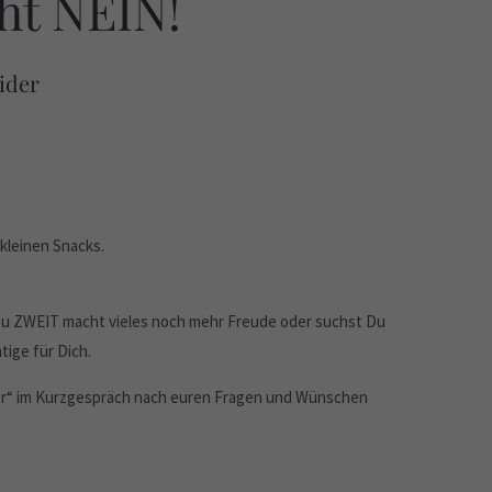
cht NEIN!
eider
kleinen Snacks.
n zu ZWEIT macht vieles noch mehr Freude oder suchst Du
tige für Dich.
er“ im Kurzgespräch nach euren Fragen und Wünschen