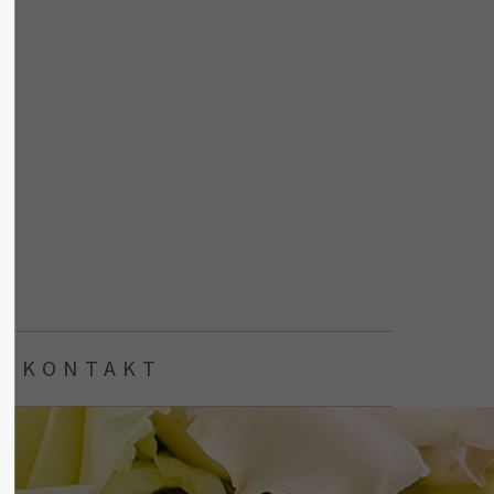
About us
Lorem ipsum dolor sit amet,
consectetuer adipiscing elit.
Aenean commodo ligula eget dolor.
Aenean massa. Cum sociis natoque
penatibus et magnis dis parturient
montes, nascetur ridiculus mus. Donec
quam felis, ultricies nec.
KONTAKT