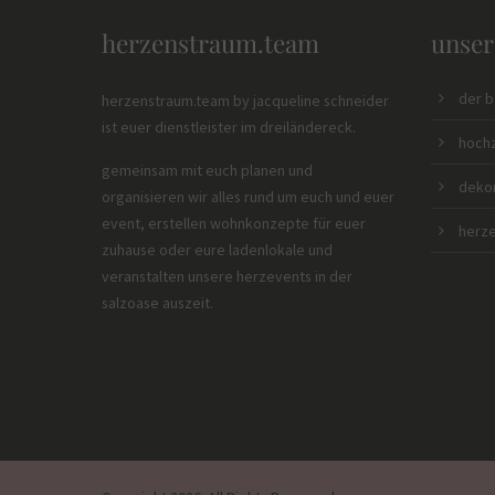
herzenstraum.team
unser
der 
herzenstraum.team by jacqueline schneider
ist euer dienstleister im dreiländereck.
hochz
gemeinsam mit euch planen und
dekor
organisieren wir alles rund um euch und euer
event, erstellen wohnkonzepte für euer
herze
zuhause oder eure ladenlokale und
veranstalten unsere herzevents in der
salzoase auszeit.