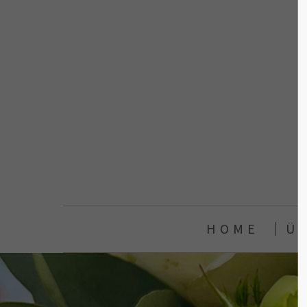
Login
Supp
Benutzername
Lorem ip
2
Passwort
We offer
Anmelden
Mon - Fr
HOME
Ü
Register
|
Lost your password?