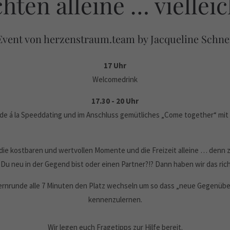
ten alleine … viellei
Event von herzenstraum.team by Jacqueline Schn
17 Uhr
Welcomedrink
17.30 - 20 Uhr
e á la Speeddating und im Anschluss gemütliches „Come together“ mit 
gt die kostbaren und wertvollen Momente und die Freizeit alleine … den
Du neu in der Gegend bist oder einen Partner?!? Dann haben wir das rich
ernrunde alle 7 Minuten den Platz wechseln um so dass „neue Gegenüb
kennenzulernen.
Wir legen euch Fragetipps zur Hilfe bereit.