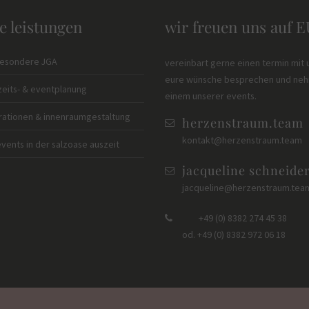
e leistungen
wir freuen uns auf 
besondere JGA
vereinbart gerne einen termin mit 
eure wünsche besprechen und nehm
eits- & eventplanung
einem unserer events.
ationen & innenraumgestaltung
herzenstraum.team
kontakt@herzenstraum.team
vents in der salzoase auszeit
jacqueline schneide
jacqueline@herzenstraum.tea
+49 (0) 8382 274 45 38
od. +49 (0) 8382 972 06 18