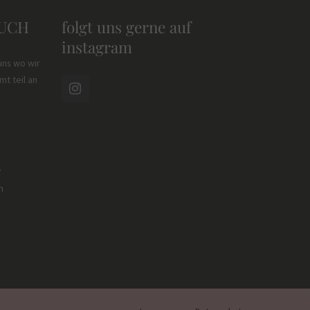
EUCH
folgt uns gerne auf
instagram
uns wo wir
t teil an
r
m